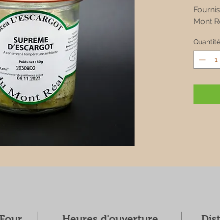
Fournis
Mont R
Quantit
 Four
Heures d'ouverture
Dis