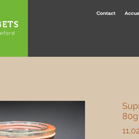
Contact
Accue
BETS
eford
Sup
80g
11,0