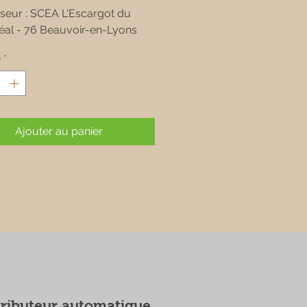
seur : SCEA L'Escargot du
éal - 76 Beauvoir-en-Lyons
é
*
Ajouter au panier
tributeur automatique