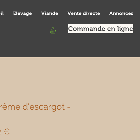
il
Elevage
Viande
Vente directe
Annonces
Commande en ligne
rême d'escargot -
Prix
2 €