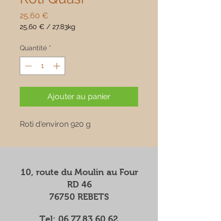
Prix
25,60 €
25,60 €
/
27.83kg
25,60 €
pour
Quantité
*
27.83
Kilogrammes
Ajouter au panier
Roti d'environ 920 g
10, route du Moulin au Four
RD 46
76750 REBETS
Tel:
06.77.83.60.62