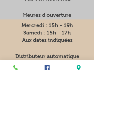
Heures d'ouverture
Mercredi : 15h - 19h
Samedi : 15h - 17h
Aux dates indiquées
Distributeur automatique
7j/7 et 24h/24
11 rue de l'Eglise
76750 REBETS
Facebook
Instagram