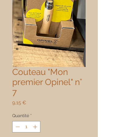
Couteau "Mon
premier Opinel" n°
7
Prix
9,15 €
Quantité
*