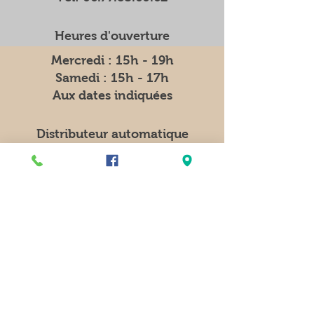
Heures d'ouverture
Mercredi : 15h - 19h
Samedi : 15h - 17h
Aux dates indiquées
Distributeur automatique
7j/7 et 24h/24
11 rue de l'Eglise
76750 REBETS
Facebook
Instagram