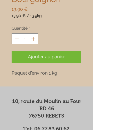
Prix
13,90 €
13,90 €
/
13.9kg
13,90 €
pour
Quantité
*
13.9
Kilogrammes
Ajouter au panier
Paquet d'environ 1 kg
10, route du Moulin au Four
RD 46
76750 REBETS
Tel:
06.77.83.60.62