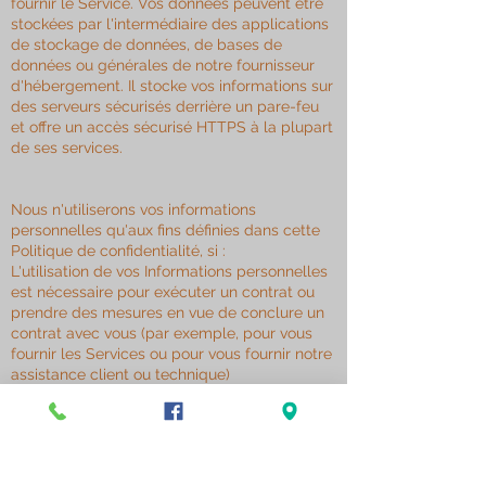
fournir le Service. Vos données peuvent être
stockées par l'intermédiaire des applications
de stockage de données, de bases de
données ou générales de notre fournisseur
d'hébergement. Il stocke vos informations sur
des serveurs sécurisés derrière un pare-feu
et offre un accès sécurisé HTTPS à la plupart
de ses services.​
Nous n'utiliserons vos informations
personnelles qu'aux fins définies dans cette
Politique de confidentialité, si :
L'utilisation de vos Informations personnelles
est nécessaire pour exécuter un contrat ou
prendre des mesures en vue de conclure un
contrat avec vous (par exemple, pour vous
fournir les Services ou pour vous fournir notre
assistance client ou technique)
Il nous est nécessaire d'utiliser vos
Informations personnelles pour nous
conformer à une obligation légale ou
réglementaire pertinente
Il nous est nécessaire d’utiliser vos