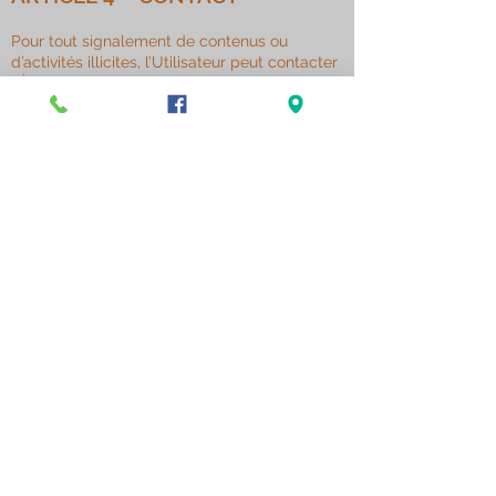
Pour tout signalement de contenus ou
d’activités illicites, l’Utilisateur peut contacter
l’Éditeur à l’adresse suivante
:
marie.bils@orange.fr
ou par courrier
recommandé avec accusé de réception
adressé à l’Éditeur aux coordonnées
précisées dans les présentes mentions
légales.
10, route du Moulin au Four
RD 46
76750 REBETS
Tel:
06.77.83.60.62
Heures d'ouverture
Mercredi : 15h - 19h