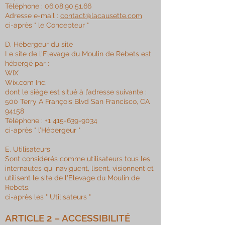
Téléphone :
06.08.90.51.66
Adresse e-mail :
contact@lacausette.com
ci-après " le Concepteur "
D. Hébergeur du site
Le site de l'Elevage du Moulin de Rebets est
hébergé par :
WIX
Wix.com Inc.
dont le siège est situé à l’adresse suivante :
500 Terry A François Blvd San Francisco, CA
94158
Téléphone :
+1 415-639-9034
ci-après " l’Hébergeur "
E. Utilisateurs
Sont considérés comme utilisateurs tous les
internautes qui naviguent, lisent, visionnent et
utilisent le site de l'Elevage du Moulin de
Rebets.
ci-après les " Utilisateurs "​
ARTICLE 2 – ACCESSIBILITÉ