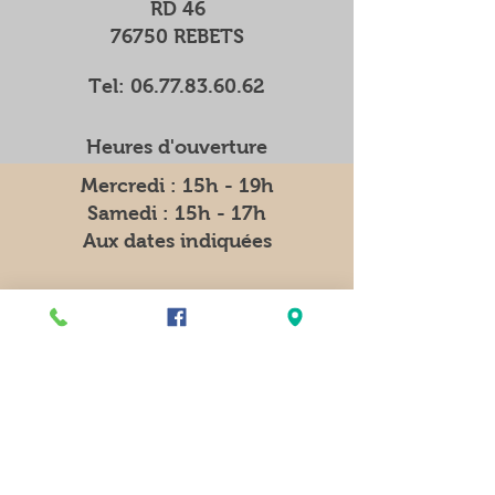
RD 46
76750 REBETS
Tel:
06.77.83.60.62
Heures d'ouverture
Mercredi : 15h - 19h
Samedi : 15h - 17h
Aux dates indiquées
Distributeur automatique
7j/7 et 24h/24
11 rue de l'Eglise
76750 REBETS