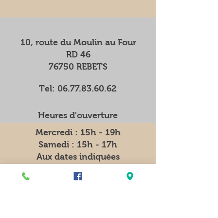
10, route du Moulin au Four
RD 46
76750 REBETS
Tel:
06.77.83.60.62
Heures d'ouverture
Mercredi : 15h - 19h
Samedi : 15h - 17h
Aux dates indiquées
Distributeur automatique
7j/7 et 24h/24
11 rue de l'Eglise