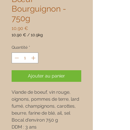
Bourguignon -
750g
Prix
10,90 €
10,90 €
/
10.9kg
10,90 €
pour
Quantité
*
10.9
Kilogrammes
Ajouter au panier
Viande de boeuf, vin rouge,
oignons, pommes de terre, lard
fumé, champignons, carottes,
beurre, farine de blé, ail, sel
Bocal d'environ 750 g
DDM : 3 ans